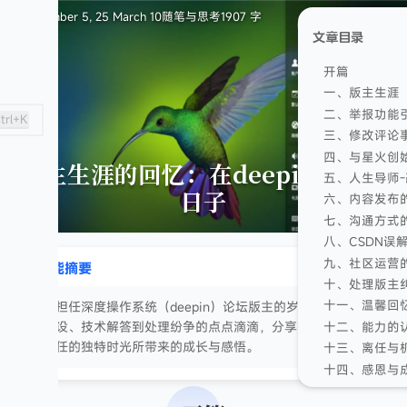
September 5, 25
March 10
随笔与思考
1907 字
文章目录
开篇
一、版主生涯
二、举报功能
trl+K
三、修改评论
四、与星火创
版主生涯的回忆：在deepin论坛的
五、人生导师-
日子
六、内容发布
七、沟通方式
八、CSDN误
九、社区运营
智能摘要
GPT5.3
十、处理版主
十一、温馨回
回顾担任深度操作系统（deepin）论坛版主的岁月，记录从社
区建设、技术解答到处理纷争的点点滴滴，分享那段充满热情
十二、能力的
与责任的独特时光所带来的成长与感悟。
十三、离任与
十四、感恩与