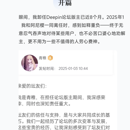
开篇
转眼间，我卸任Deepin论坛版主已近8个月。2025年1
月3日，我和阿尼樱一同离任时，感到如释重负——终于无
需再刻意忍气吞声地对待某些用户，也不必苦口婆心地劝解
其他版主，更不用为一些不值得的人劳心费神。