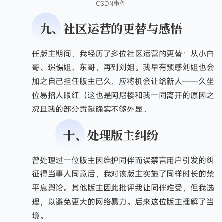
CSDN事件
九、社区运营的更替与感悟
担任版主期间，我经历了多位社区运营的更替：从小白
姐到升哥、璟暢姐、东哥，再到刘姐。我早有预感刘姐也会
离开，加之自己担任版主已久，应将机会让给新人——久坐
版主之位易招人眼红（这也是阿尼樱和我一同离开的原因之
一），况且我的部分贡献确实不够外显。
十、处理版主纠纷
我曾处理过一位版主因维护同伴而误禁言用户引发的纠
纷。在征得当事人同意后，我对该版主实施了同样时长的禁
言以求平息舆论。其他版主因此批评我让同伴难受，但我选
择冷处理，以避免更大的网络暴力。后来这位版主理解了当
时的处境。