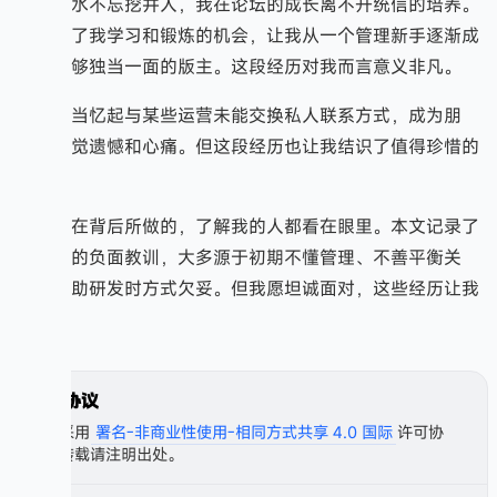
吃水不忘挖井人，我在论坛的成长离不开统信的培养。
他们给了我学习和锻炼的机会，让我从一个管理新手逐渐成
长为能够独当一面的版主。这段经历对我而言意义非凡。
每当忆起与某些运营未能交换私人联系方式，成为朋
友，便觉遗憾和心痛。但这段经历也让我结识了值得珍惜的
伙伴。
我在背后所做的，了解我的人都看在眼里。本文记录了
许多我的负面教训，大多源于初期不懂管理、不善平衡关
系、协助研发时方式欠妥。但我愿坦诚面对，这些经历让我
成长。
许可协议
本文采用
署名-非商业性使用-相同方式共享 4.0 国际
许可协
议，转载请注明出处。