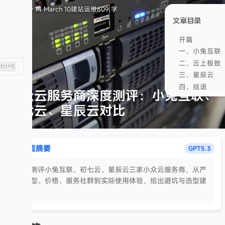
January 14
March 10
建站运维
609 字
文章目录
开篇
一、小兔互联
二、云上极致
trl+K
三、星辰云
四、结语
小众云服务商深度测评：小兔互联、
初七云、星辰云对比
智能摘要
GPT5.3
对比测评小兔互联、初七云、星辰云三家小众云服务商，从产
品类型、价格、服务社群到实际使用体验，给出避坑与选型建
议。